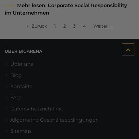
Mehr lesen
: Corporate Social Responsibility
im Unternehmen
← Zurück
1
2
3
4
Weiter →
ÜBER BIGARENA
Über uns
Blog
Kontakte
FAQ
Datenschutzrichtlinie
Allgemeine Geschäftsbedingungen
Sitemap