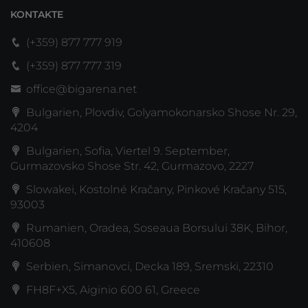
KONTAKTE
(+359) 877 777 919
(+359) 877 777 319
office@bigarena.net
Bulgarien, Plovdiv, Golyamokonarsko Shose Nr. 29,
4204
Bulgarien, Sofia, Viertel 9. September,
Gurmazovsko Shose Str. 42, Gurmazovo, 2227
Slowakei, Kostolné Kračany, Pinkové Kračany 515,
93003
Rumanien, Oradea, Soseaua Borsului 38K, Bihor,
410608
Serbien, Simanovci, Decka 189, Sremski, 22310
FH8F+X5, Aiginio 600 61, Greece