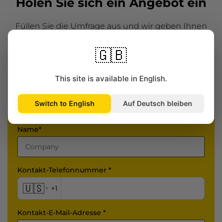
Holen Sie sich ein Angebot ein
Füllen Sie die Umfrage aus und wir geben Ihnen
Hinweise dazu, wie Sie Ihr Unternehmen am
effektivsten fördern können.
🇬🇧
This site is available in English.
Switch to English
Auf Deutsch bleiben
Name*
Kontakt-Telefonnummer *
🇺🇸
+1
▾
Kontakt-E-Mail-Adresse *