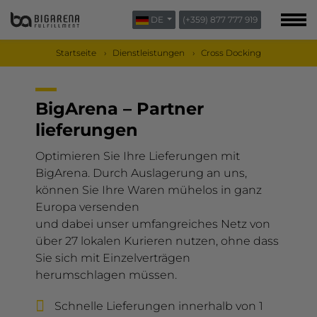
DE
(+359) 877 777 919
ÜBER UNS
BLOG
Startseite
Dienstleistungen
Cross Docking
KONTAKTAUFNAHME
BigArena – Partner
lieferungen
Optimieren Sie Ihre Lieferungen mit
BigArena. Durch Auslagerung an uns,
können Sie Ihre Waren mühelos in ganz
Europa versenden
und dabei unser umfangreiches Netz von
über 27 lokalen Kurieren nutzen, ohne dass
Sie sich mit Einzelverträgen
herumschlagen müssen.
Schnelle Lieferungen innerhalb von 1