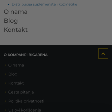
Distribucija suplemenata i kozmetike
O nama
Blog
Kontakt
O KOMPANIJI BIGARENA
O nama
Blog
Kontakt
Česta pitanja
Politika privatnosti
Uslovi korišćenja