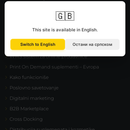
Mapa lokacije
🇬🇧
Podešavanja kolačića
This site is available in English.
USLUGE
Switch to English
Остани на српском
Fulfillment
WMS sistem za online prodavnice
Print On Demand suplementi – Evropa
Kako funkcioniše
Poslovno savetovanje
Digitalni marketing
B2B Marketplace
Cross Docking
Distribucija suplemenata i kozmetike