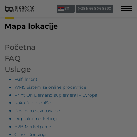
SR
(+381) 66 806 8590
O NAMA
BLOG
Mapa lokacije
KONTAKT
Početna
FAQ
Usluge
Fulfillment
WMS sistem za online prodavnice
Print On Demand suplementi – Evropa
Kako funkcioniše
Poslovno savetovanje
Digitalni marketing
B2B Marketplace
Cross Docking