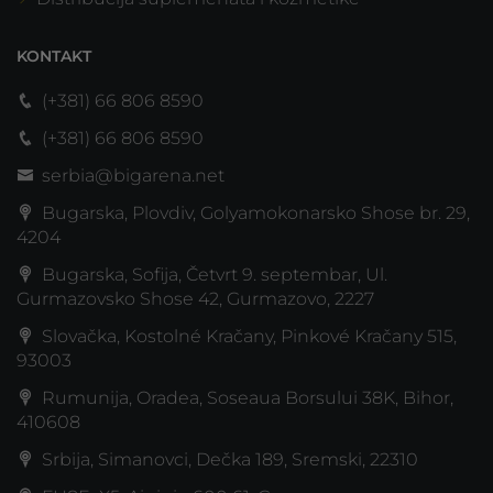
KONTAKT
(+381) 66 806 8590
(+381) 66 806 8590
serbia@bigarena.net
Bugarska, Plovdiv, Golyamokonarsko Shose br. 29,
4204
Bugarska, Sofija, Četvrt 9. septembar, Ul.
Gurmazovsko Shose 42, Gurmazovo, 2227
Slovačka, Kostolné Kračany, Pinkové Kračany 515,
93003
Rumunija, Oradea, Soseaua Borsului 38K, Bihor,
410608
Srbija, Simanovci, Dečka 189, Sremski, 22310