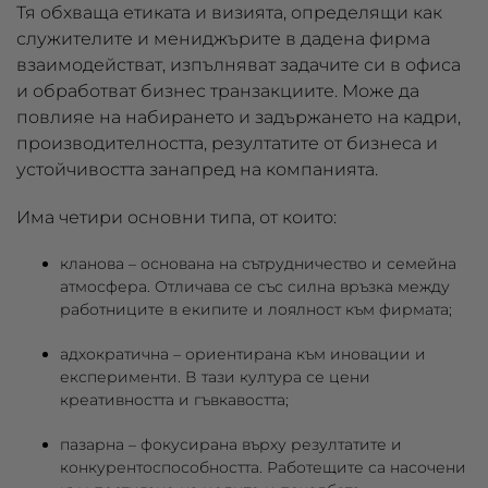
Тя обхваща етиката и визията, определящи как
служителите и мениджърите в дадена фирма
взаимодействат, изпълняват задачите си в офиса
и обработват бизнес транзакциите. Може да
повлияе на набирането и задържането на кадри,
производителността, резултатите от бизнеса и
устойчивостта занапред на компанията.
Има четири основни типа, от които:
кланова
– основана на сътрудничество и семейна
атмосфера. Отличава се със силна връзка между
работниците в екипите и лоялност към фирмата;
адхократична
– ориентирана към иновации и
експерименти. В тази култура се цени
креативността и гъвкавостта;
пазарна
– фокусирана върху резултатите и
конкурентоспособността. Работещите са насочени