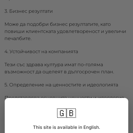
3. Бизнес резултати
Може да подобри бизнес резултатите, като
повиши клиентската удовлетвореност и увеличи
печалбите.
4. Устойчивост на компанията
Тези със здрава култура имат по-голяма
възможност да оцелеят в дългосрочен план.
5. Определение на ценностите и идеологията
Представлява основните ценности и идеология
на компанията. Тя помага да се установи общо
🇬🇧
разбирателство за това какво представлява
организацията.
This site is available in English.
6. Влияние върху решенията