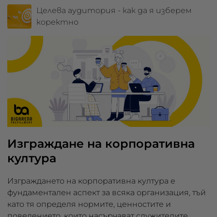
Целева аудитория - как да я изберем
коректно
Изграждане на корпоративна
култура
Изграждането на корпоративна култура е
фундаментален аспект за всяка организация, тъй
като тя определя нормите, ценностите и
поведението, които насърчават служителите.