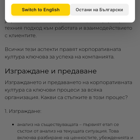
Switch to English
Остани на Български
Има въздействие върху решенията на
управляващите и подчинените, като формира
техния подход към работата и взаимодействието
с клиентите.
Всички тези аспекти правят корпоративната
култура ключова за успеха на компанията.
Изграждане и предаване
Изграждането и предаването на корпоративната
култура са ключови процеси за всяка
организация. Какви са стъпките в този процес?
1. Изграждане:
анализ на съществуващата
– първият етап се
състои от анализ на текущата ситуация. Това
включва разбиране на ценностите, убежденията и