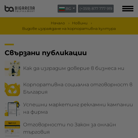
BG
(+359) 877 777 919
ЗА НАС
БЛОГ
Начало
Новини
Видове изграждане на корпоративна култура
КОНТАКТИ
Свързани публикации
Как да изградим доверие в бизнеса ни
Корпоративна социална отговорност в
България
Успешни маркетинг рекламни кампании
на фирма
Отговорности по Закон за онлайн
търговия