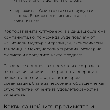
към постигане на целите и печалбата;
йерархична
– базира се на ясна структура и
контрол. В нея се цени дисциплината и
подчинението.
Корпоративната култура е жив и дишащ облик на
компанията, който може да бъде повлиян от
национални култури и традиции, икономически
тенденции, международна търговия, размер на
фирмата и продуктите, които предлага.
Развива се органично с времето и се отразява
във всички аспекти на вътрешните операции,
включително дрес код, работно време,
организация, блага за персонала, обръщение към
служителите и клиентите, удовлетвореност на
клиентите.
Какви са нейните предимства и