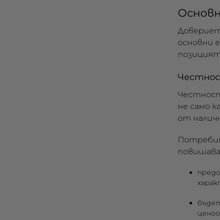
Основ
Довериет
основни 
позицията
Честно
Честност
не само 
от налич
Потребит
повишава
предо
харак
бъдет
ценоо