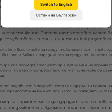
 чиито избор се е спрял на нея пред конкурентите 
Switch to English
ето на силна репутация на бизнеса.
Остани на Български
нство
твото в качеството на продуктите, услугите и
илно постижение. Постоянната предвидимост в 
 да се чувстват ценени и защитени. Как да затвъ
ржайте високо ниво на продуктова наличност
– това ос
ивни преживявания поради липса на продукти, когато им
тирайте последователност при изпълнение на поръчки
ието, тъй като потребителите знаят, че може да разч
ия;
рете редовност в получаването на подаръци и промоции
етвореността на клиентите, като им показват, че тяхн
 мерки фирмите може да изградят силна основа на
и и продължителни взаимоотношения с клиенти