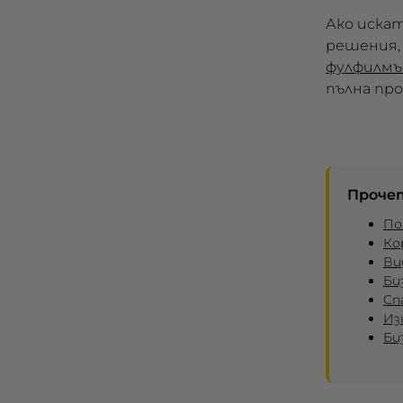
Ако иска
решения,
фулфилмъ
пълна пр
Проче
По
Ко
Ви
Би
Сп
Из
Би