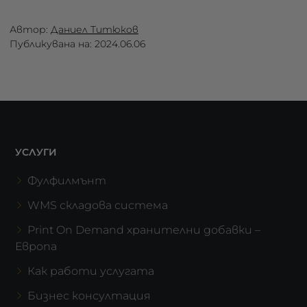
Автор:
Даниел Титюков
Публикувана на: 2024.06.06
УСЛУГИ
Фулфилмънт
WMS складова система
Print On Demand хранителни добавки –
Европа
Как работи услугата
Бизнес консултация