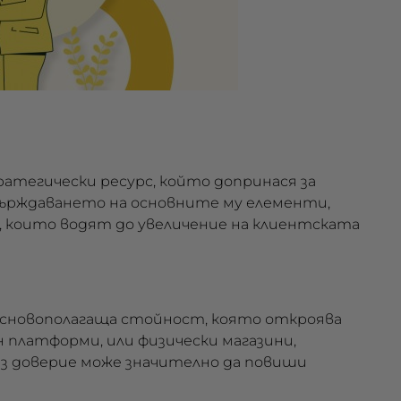
ратегически ресурс, който допринася за
върждаването на основните му елементи,
 които водят до увеличение на клиентската
 основополагаща стойност, която откроява
 платформи, или физически магазини,
з доверие може значително да повиши