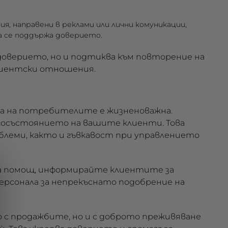
ия, направени в реклами или лични комуникации,
да се поддържа доверието.
 доверието, но и подтиква към повторение на
клиентски отношения.
а на потребителите е жизненоважна.
госъстоянието на вашите клиенти. Това
облеми, както и гъвкавост при управлението
 за помощ, информирайте клиентите за
ерсонала за непрекъснато подобрение на
о с продажбите, но и с доброто преживяване