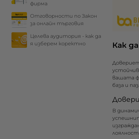
фирма
Отговорности по Закон
за онлайн търговия
Целева аудитория - как да
я изберем коректно
Как да
Доверието
устойчив
вашата ф
база и паз
Довери
В динами
успешните
изгражда
лоялностт