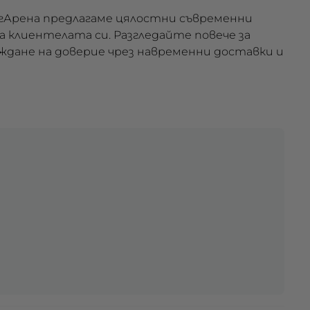
БигАрена предлагаме цялостни съвременни
клиeнтелата си. Разгледайте повече за
аждане на доверие чрез навременни доставки и