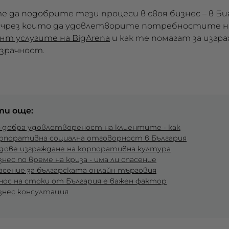
те да подобрите тези процеси в своя бизнес – в 
 чрез които да удовлетворите потребностите на 
нт услугите на BigArena
и как те помагат за изгр
озрачност.
ти още:
-добра удовлетвореност на клиентите - как
рпоративна социална отговорност в България
дове изграждане на корпоративна култура
знес по време на криза - има ли спасение
асение за българската онлайн търговия
нос на стоки от България е важен фактор
знес консултация