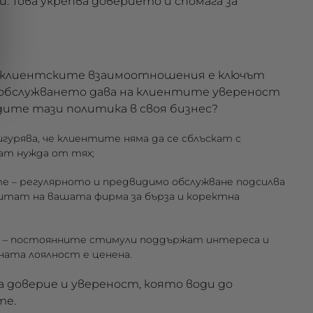
ѝ. Това укрепва доверието и спомага за
 клиентските взаимоотношения е ключът
обслужването дава на клиентите увереност
рдите тази политика в своя бизнес?
игурява, че клиентите няма да се сблъскат с
ат нужда от тях;
те
– регулярното и предвидимо обслужване подсилва
итат на вашата фирма за бърза и коректна
– постоянните стимули поддържат интереса и
ата лоялност е ценена.
 доверие и увереност, която води до
те.