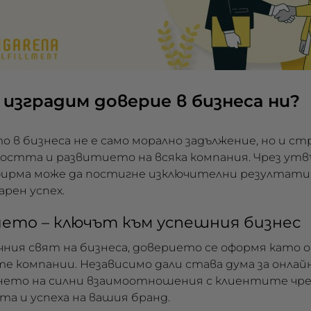
 изградим доверие в бизнеса ни?
 в бизнеса не е само морално задължение, но и ст
остта и развитието на всяка компания. Чрез ут
ирма може да постигне изключителни резултати,
арен успех.
ето – ключът към успешния бизнес
чния свят на бизнеса, доверието се оформя като
 компании. Независимо дали става дума за онлайн
нето на силни взаимоотношения с клиентите чре
а и успеха на вашия бранд.