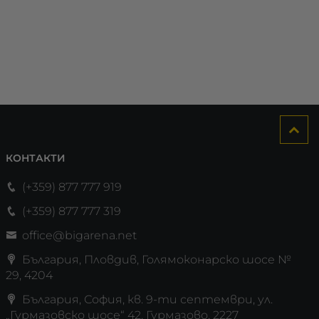
КОНТАКТИ
(+359) 877 777 919
(+359) 877 777 319
office@bigarena.net
България, Пловдив, Голямоконарско шосе №
29, 4204
България, София, кв. 9-ти септември, ул.
„Гурмазовско шосе“ 42, Гурмазово, 2227