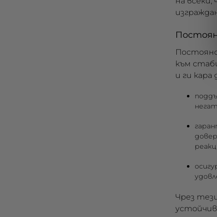
на всеки,
изграждан
Постоя
Постоянс
към стаб
и ги кара
поддъ
негат
гаран
довер
реакц
осигу
удовл
Чрез тези
устойчив