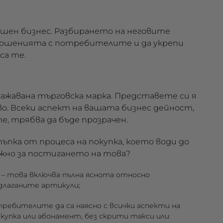
шен бизнес. Разбирането на неговите
ношенията с потребителите и да укрепи
са те.
ажавана търговска марка. Представете си я
о. Всеки аспект на вашата бизнес дейност,
, трябва да бъде прозрачен.
пка от процеса на покупка, което води до
жно за постигането на това?
– това включва пълна яснота относно
лаганите артикули;
требителите да са наясно с всички аспекти на
окупка или абонамент, без скрити такси или