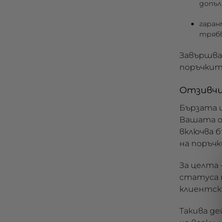
допъл
гаран
трябв
Завършван
поръчките
Отзивч
Бързата 
Вашата о
включва б
на поръчк
За целта
статуса 
клиентск
Такива де