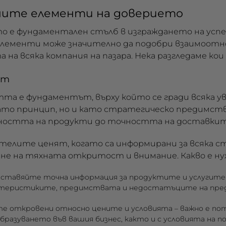
ните елементи на доверието
о е фундаментален стълб в изграждането на успе
елементи може значително да подобри взаимоот
 на всяка компания на пазара. Нека разгледаме кои 
ст
та е фундаментът, върху който се гради всяка ув
като принцип, но и като стратегическо предимств
ността на продукти до точността на доставките
елите ценят, когато са информирани за всяка стъ
не на тяхната откритост и внимание. Какво е ну
ставяйте точна информация за продуктите и услугите
теристиките, предимствата и недостатъците на пред
е откровени относно цените и условията
– важно е по
бразуването във вашия бизнес, както и с условията на п