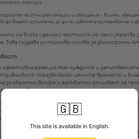
нителни разходи;
тирайте честни рекламации и обещания
– всички обещан
а да бъдат изпълнени, за да се избегне разочарование и 
ето на всяка сделка с честност не само укрепва
. Това създава устойчива основа за дългосрочни 
ивост
и ефективна реакция към нуждите и запитваният
тзивчивост показва колко цените времето и бла
ърза обратна връзка и адекватно решаване на пр
и и доставки.
 – осигурете лесен и бърз контакт с консултант
🇬🇧
на техните поръчки в реално време, работете с п
ото обслужване.
This site is available in English.
йствия показват, че фирмата е ангажирана не сам