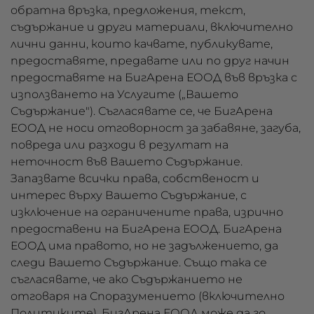
обратна връзка, предложения, текст,
съдържание и други материали, включително
лични данни, които качвате, публикувате,
предоставяте, предавате или по друг начин
предоставяте на БигАрена ЕООД във връзка с
използването на Услугите („Вашето
Съдържание"). Съгласявате се, че БигАрена
ЕООД не носи отговорност за забавяне, загуба,
повреда или разходи в резултат на
неточност във Вашето Съдържание.
Запазвате всички права, собственост и
интерес върху Вашето Съдържание, с
изключение на ограничените права, изрично
предоставени на БигАрена ЕООД. БигАрена
ЕООД има правото, но не задължението, да
следи Вашето Съдържание. Също така се
съгласявате, че ако Съдържанието не
отговаря на Споразумението (включително
Политиките), БигАрена ЕООД може да го