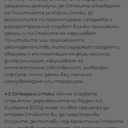
забранени артикули; (ж) Стоките отговарят
на Политиката за опасни стоки; (з)
дейностите по промотиране, продажба и
разпространение спазват всички приложими
закони; и (и) Стоките не нарушават
Политиките или приложимото
законодателство, нито съдържат продукти,
свързани с експлоатация на деца, насилие,
дискриминация, нарушаване на
интелектуална собственост, зловреден
софтуер, лични данни без съгласие,
самоувреждане или тероризъм.
4.5 Отказани стоки:
Ако не спазвате
стриктно задълженията по Раздел 4.4,
БигАрена ЕООД може по своя преценка да
откаже Стоките Ви, да преустанови
Услугите, да постави под карантина Стоките