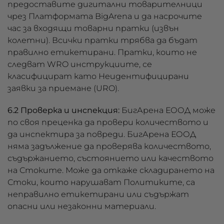
предоставите дигитални товарителници
чрез Платформата BigArena и да насрочите
час за входящи товарни пратки (извън
колетни). Всички пратки трябва да бъдат
правилно етикетирани. Пратки, които не
следват WRO инструкциите, се
класифицират като Неидентифицирани
заявки за приемане (URO).
6.2 Проверка и инспекция:
БигАрена ЕООД може
по своя преценка да провери количеството и
да инспектира за повреди. БигАрена ЕООД
няма задължение да проверява количеството,
съдържанието, състоянието или качеството
на Стоките. Може да откаже складирането на
Стоки, които нарушават Политиките, са
неправилно етикетирани или съдържат
опасни или незаконни материали.