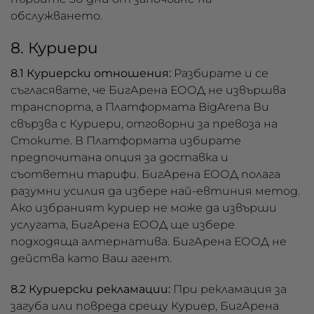
обслужването.
8. Куриери
8.1 Куриерски отношения:
Разбирате и се
съгласявате, че БигАрена ЕООД не извършва
транспорта, а Платформата BigArena Ви
свързва с Куриери, отговорни за превоза на
Стоките. В Платформата избирате
предпочитана опция за доставка и
съответни тарифи. БигАрена ЕООД полага
разумни усилия да избере най-евтиния метод.
Ако избраният куриер не може да извърши
услугата, БигАрена ЕООД ще избере
подходяща алтернатива. БигАрена ЕООД не
действа като Ваш агент.
8.2 Куриерски рекламации:
При рекламация за
загуба или повреда срещу Куриер, БигАрена