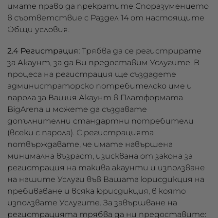
имате право да прекратите Споразумението
в съответствие с Раздел 14 от настоящите
Общи условия.
2.4 Регистрация:
Трябва да се регистрирате
за Акаунт, за да Ви предоставим Услугите. В
процеса на регистрация ще създадете
администраторско потребителско име и
парола за Вашия Акаунт в Платформата
BigArena и можете да създавате
допълнителни стандартни потребители
(всеки с парола). С регистрацията
потвърждавате, че имате навършена
минимална възраст, изисквана от закона за
регистрация на такива акаунти и използване
на нашите Услуги във Вашата юрисдикция на
пребиваване и всяка юрисдикция, в която
използвате Услугите. За завършване на
регистрацията трябва да ни предоставите: