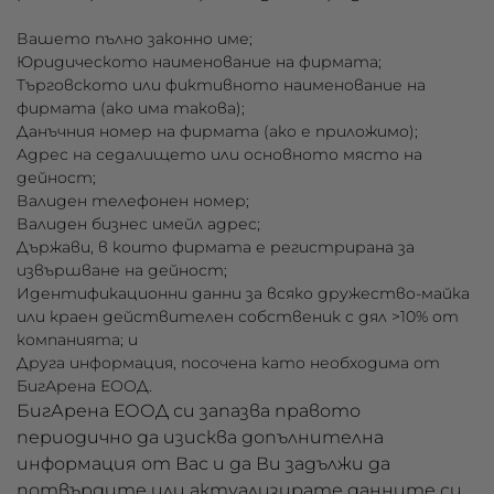
Вашето пълно законно име;
Юридическото наименование на фирмата;
Търговското или фиктивното наименование на
фирмата (ако има такова);
Данъчния номер на фирмата (ако е приложимо);
Адрес на седалището или основното място на
дейност;
Валиден телефонен номер;
Валиден бизнес имейл адрес;
Държави, в които фирмата е регистрирана за
извършване на дейност;
Идентификационни данни за всяко дружество-майка
или краен действителен собственик с дял >10% от
компанията; и
Друга информация, посочена като необходима от
БигАрена ЕООД.
БигАрена ЕООД си запазва правото
периодично да изисква допълнителна
информация от Вас и да Ви задължи да
потвърдите или актуализирате данните си.