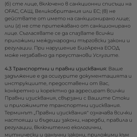
(б) сте лице, включено в санкционни списъци на
OFAC, САЩ, Великобритания или ЕС; (в) не
действате от името на санкционирано лице;
или (г) не сте притежавано от санкционирано
лице. Съгласявате се да спазвате всички
приложими международни търговски закони и
регулации. При нарушение БигАрена ЕООД
може незабавно да преустанови Услугите.
4.3 Транспортни и правни изисквания:
Ваше
задължение е да осигурите документацията и
инструкциите, предоставени от Вас,
конкретно и коректно да адресират всички
Правни изисквания, свързани с Вашите Стоки
и приложимите транспортни изисквания.
Терминът „Правни изисквания" означава всички
настоящи и бъдещи закони, наредби, правила и
регулации, включително екологични,
митнически и данъчни закони, приложими към