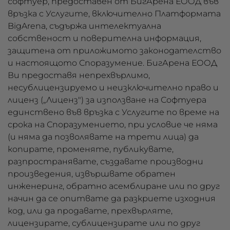
софтуер, предоставен от БигАрена ЕООД във
връзка с Услугите, включително Платформата
BigArena, съдържа интелектуална
собственост и поверителна информация,
защитена от приложимото законодателство
и настоящото Споразумение. БигАрена ЕООД
Ви предоставя непрехвърлимо,
несублицензируемо и неизключително право и
лиценз („Лиценз") за използване на Софтуера
единствено във връзка с Услугите по време на
срока на Споразумението, при условие че няма
(и няма да позволявате на трети лица) да
копирате, променяте, публикувате,
разпространявате, създавате производни
произведения, извършвате обратен
инженеринг, обратно асемблиране или по друг
начин да се опитвате да разкриете изходния
код, или да продавате, прехвърляте,
лицензирате, сублицензирате или по друг