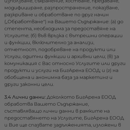
използване, съхранение, хостване, предаване,
модифициране, разпространение, показване,
разкриване и обработване по друг начин
(„Обработване") на Вашето Съдържание: (а) до
степента, необходима за предоставяне на
Услугите; (б) във връзка с вътрешни операции
и функции, включително за анализи,
отчетност, подобряване на продукти или
Услуги, одитни функции и архивни цели; (в) за
комуникация с Вас относно Услугите или други
продукти и услуги на БигАрена ЕООД; и (г) на
обобщена и анонимна база за маркетинг и
други законни цели.
3.4 Лични данни:
Доколкото БигАрена ЕООД
обработва Вашето Съдържание,
съставляващо лични данни в рамките на
предоставянето на Услугите, БигАрена ЕООД
и Вие ще спазвате задълженията, изложени в