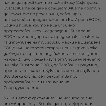
начин да прехвърляте права върху Софтуера.
Съгласявате се да не осъществявате достъп
до Услугите по друг начин, освен чрез
интерфейса, предоставен от БигАрена ЕООД.
Всички права, които не са изрично
предоставени тук, са запазени. БигАрена
ЕООД не лицензира и не предоставя правото
за използване на търговски марки на БигАрена
ЕООД или на трети страни. Лицензът може
да бъде прекратен незабавно, ако не спазите
Раздел 3.1 или друга клауза от Споразумението,
или ако БигАрена ЕООД, действайки разумно,
прецени, че съществува риск от неспазване, и
във всеки случай се прекратява при
прекратяване или изтичане на
Споразумението.
3.2 Вашето съдържание:
Вие носите пълна
отговорност за всички данни, информация,