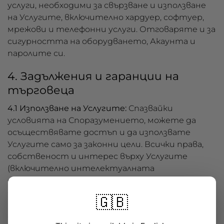
услуги, необходими за свързване и използване
на Услугите, включително хардуер, софтуер,
мрежови и телефонни услуги. Отговаряте и за
сигурността на оборудването, Акаунта и
паролите си.
4. Задължения и гаранции на
търговеца
4.1 Използване на Услугите:
Спазвайки
условията на Споразумението, можете да
осъществявате достъп и да използвате
Услугите само за законни цели. Всички права,
собственост и интерес върху Услугите
(включително интелектуалната
собственост) остават изключително
собственост на БигАрена ЕООД. Нямате
🇬🇧
право: (а) да преотстъпвате, препродавате,
отдавате под наем, прехвърляте или по друг