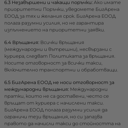
6.3 Незавършени и чакащи поръчки:
Ако имате
приоритетни Поръчки, уведомете БигАрена
ЕООД за тях и желания срок. БигАрена ЕООД
полага разумни усилия, но не гарантира
изпълнението на приоритетни заявки.
6.4 Връщания:
Всички връщания
(международни и вътрешни), несвързани с
куриера, следват Политиката за връщания.
Носите отговорност за всички такси,
включително транспортни и обработващи.
6.5 БигАрена ЕООД не носи отговорност за
международни връщания:
Международни
пратки, които не са доставени, често се
връщат от куриера с начислени такси.
БигАрена ЕООД полага разумни усилия да
ограничи тези връщания, но си запазва
правото да начисли такси до стойността на