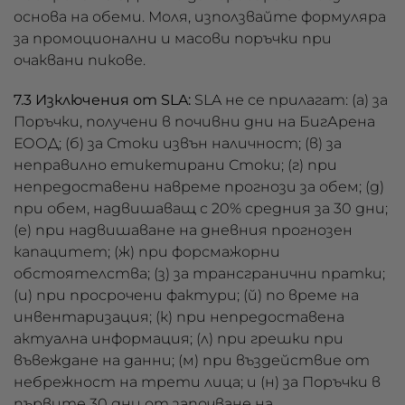
основа на обеми. Моля, използвайте формуляра
за промоционални и масови поръчки при
очаквани пикове.
7.3 Изключения от SLA:
SLA не се прилагат: (а) за
Поръчки, получени в почивни дни на БигАрена
ЕООД; (б) за Стоки извън наличност; (в) за
неправилно етикетирани Стоки; (г) при
непредоставени навреме прогнози за обем; (д)
при обем, надвишаващ с 20% средния за 30 дни;
(е) при надвишаване на дневния прогнозен
капацитет; (ж) при форсмажорни
обстоятелства; (з) за трансгранични пратки;
(и) при просрочени фактури; (й) по време на
инвентаризация; (к) при непредоставена
актуална информация; (л) при грешки при
въвеждане на данни; (м) при въздействие от
небрежност на трети лица; и (н) за Поръчки в
първите 30 дни от започване на