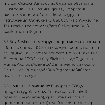
такси:
Съгласявате се да възстановите на
БигАрена ЕООД всички данъци, обратни
начислявания, глоби, санкции и други
задължения, възникнали във връзка с Услугите.
Тези такси се отবелязват в Акаунта Ви в
рамките на 15 дни.
5.5 Без включени международни мита и данъци:
Мита и данъци (CDT) за международни пратки
са изцяло Ваша отговорност. Всички Такси на
БигАрена ЕООД са без включени ДДС, данъци и
мита. Ако БигАрена ЕООД заплати данъци от
Ваше име, Вие незабавно възстановявате
платените суми.
5.6 Начини на плащане:
БигАрена ЕООД
предлага удобно онлайн плащане: банков
превод (безплатно), кредитна карта (с
допълнителна такса) или банков трансфер.