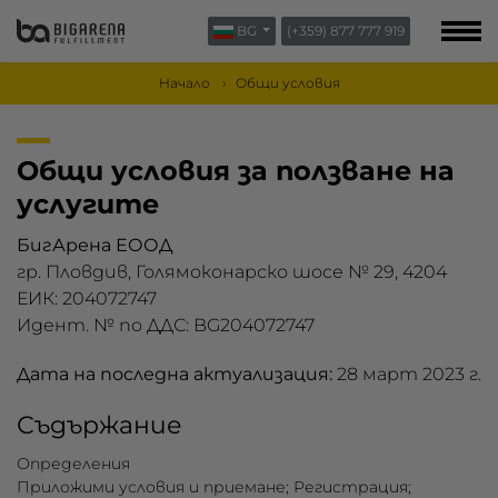
BG
(+359) 877 777 919
ЗА НАС
БЛОГ
Начало
Общи условия
КОНТАКТИ
Общи условия за ползване на
услугите
БигАрена ЕООД
гр. Пловдив, Голямоконарско шосе № 29, 4204
ЕИК: 204072747
Идент. № по ДДС: BG204072747
Дата на последна актуализация:
28 март 2023 г.
Съдържание
Определения
Приложими условия и приемане; Регистрация;