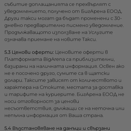
събитие доплащанията се прехвърлят с
уведомлението, получено от БигАрена ЕООД.
Други такси могат да бъдат променени с 30-
дневно предварително писмено уведомление.
Продължаващото използване на Услугите
означава приемане на новите Такси.
5.3 Ценови оферти:
Ценовите оферти в
Платформата BigArena са приблизителни,
базирани на наличната информация. Освен ако
не е посочено друго, сумите са в щатски
долари. Таксите зависят от количеството и
характера на Стоките, местата за доставка
и тарифите на куриерите. БигАрена ЕООД не
носи отговорност за ценови
несъответствия, дължащи се на неточна или
непълна информация от Ваша страна.
5.4 Възстановяване на данъци и свързани