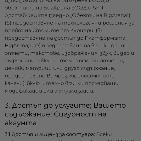
използващи WMS на БигАрена ЕООД в
обектите на БигАрена ЕООД и SFN
Доставчиците (заедно „Обекти на BigArena");
(б) предоставяне на технологични решения за
превоз на Стоките от Куриери; (в)
предоставяне на достъп до Платформата
BigArena; и (г) предоставяне на всички данни,
отчети, текстове, изображения, звук, видео и
съдържание (включително офлайн отчети,
ценови матрици или друго съдържание,
предоставено Ви чрез горепосочените
канали), включително всички последващи
модификации или актуализации.
3. Достъп до услугите; Вашето
съдържание; Сигурност на
акаунта
3.1 Достъп и лиценз за софтуера:
Всеки