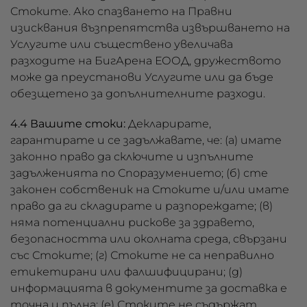
Стоките. Ако спазването на Правни
изисквания възпрепятства извършването на
Услугите или съществено увеличава
разходите на БигАрена ЕООД, дружеството
може да преустанови Услугите или да бъде
обезщетено за допълнителните разходи.
4.4 Вашите стоки:
Декларирате,
гарантирате и се задължавате, че: (а) имате
законно право да сключите и изпълните
задълженията по Споразумението; (б) сте
законен собственик на Стоките и/или имате
право да ги складирате и разпореждате; (в)
няма потенциални рискове за здравето,
безопасността или околната среда, свързани
със Стоките; (г) Стоките не са неправилно
етикетирани или фалшифицирани; (д)
информацията в документите за доставка е
точна и пълна; (е) Стоките не съдържат