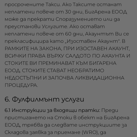
просрочените Такси. Ако Таксите останат
неплатени повече от 30 дни, БигАрена ЕООД
може да прекрати Споразумението или да
преустанови Услугите. Ако остават
неплатени повече от 60 дни, Акаунтът Ви се
прекласифицира като „Изоставен Акаунт". В
РАМКИТЕ НА ЗАКОНА, ПРИ ИЗОСТАВЕН АКАУНТ,
ВСИЧКИ ПРАВА ВЪРХУ САЛДОТО ПО АКАУНТА И
СТОКИТЕ ВИ ПРЕМИНАВАТ КЪМ БИГАРЕНА
ЕООД. СТОКИТЕ СТАВАТ НЕОБРАТИМО
НЕДОСТЪПНИ И ЗАПОЧВА ЛИКВИДАЦИОННА
ПРОЦЕДУРА.
6. Фулфилмънт услуги
6.1 Инструкции за входящи пратки:
Преди
пристигането на Стоки в обект на БигАрена
ЕООД, трябва да следвате инструкциите за
Складова заявка за приемане (WRO), да