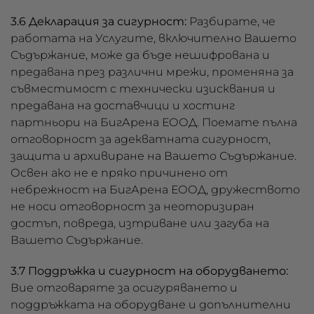
3.6 Декларация за сигурност:
Разбирате, че
работата на Услугите, включително Вашето
Съдържание, може да бъде нешифрована и
предавана през различни мрежи, променяна за
съвместимост с технически изисквания и
предавана на доставчици и хостинг
партньори на БигАрена ЕООД. Поемате пълна
отговорност за адекватната сигурност,
защита и архивиране на Вашето Съдържание.
Освен ако не е пряко причинено от
небрежност на БигАрена ЕООД, дружеството
не носи отговорност за неоторизиран
достъп, повреда, изтриване или загуба на
Вашето Съдържание.
3.7 Поддръжка и сигурност на оборудването:
Вие отговаряте за осигуряването и
поддръжката на оборудване и допълнителни