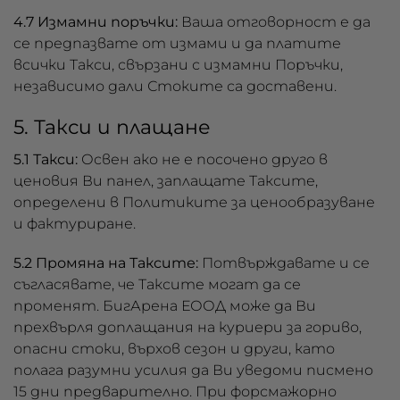
4.7 Измамни поръчки:
Ваша отговорност е да
се предпазвате от измами и да платите
всички Такси, свързани с измамни Поръчки,
независимо дали Стоките са доставени.
5. Такси и плащане
5.1 Такси:
Освен ако не е посочено друго в
ценовия Ви панел, заплащате Таксите,
определени в Политиките за ценообразуване
и фактуриране.
5.2 Промяна на Таксите:
Потвърждавате и се
съгласявате, че Таксите могат да се
променят. БигАрена ЕООД може да Ви
прехвърля доплащания на куриери за гориво,
опасни стоки, върхов сезон и други, като
полага разумни усилия да Ви уведоми писмено
15 дни предварително. При форсмажорно