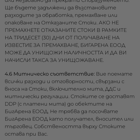
или незабавно да прекрати Споразумението.
Ще бъдете задължени да възстановите
разходите за обработка, премахване или
опаковане на Отказаните Стоки. АКО НЕ
ПРЕМАХНЕТЕ ОТКАЗАНИТЕ СТОКИ В РАМКИТЕ
НА ТРИДЕСЕТ (30) ДНИ ОТ ПОЛУЧАВАНЕ НА
ИЗВЕСТИЕ ЗА ПРЕМАХВАНЕ, БИГАРЕНА ЕООД
МОЖЕ ДА УНИЩОЖИ НАЛИЧНОСТТА И ДА ВИ
НАЧИСЛИ ТАКСА ЗА УНИЩОЖАВАНЕ.
4.6 Митническо съответствие:
Вие поемате
всички разходи и отговорности, свързани с
вноса на Стоки, включително мита, ДДС и
митнически регулации. Стоките се доставят
DDP (с платени мита) до обектите на
БигАрена ЕООД. Не трябва да посочвате
БигАрена ЕООД като получател, вносител или
търговец. Собствеността върху Стоките
остава при Вас.