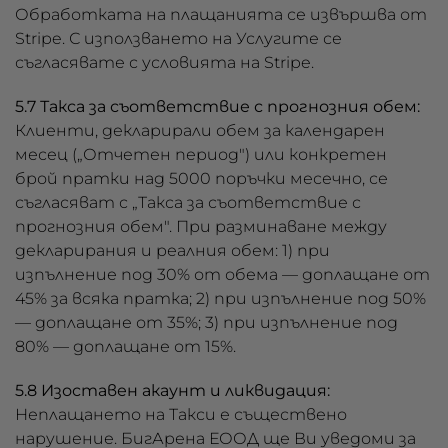
Обработката на плащанията се извършва от
Stripe. С използването на Услугите се
съгласявате с условията на Stripe.
5.7 Такса за съответствие с прогнозния обем:
Клиенти, декларирали обем за календарен
месец („Отчетен период") или конкретен
брой пратки над 5000 поръчки месечно, се
съгласяват с „Такса за съответствие с
прогнозния обем". При разминаване между
декларирания и реалния обем: 1) при
изпълнение под 30% от обема — доплащане от
45% за всяка пратка; 2) при изпълнение под 50%
— доплащане от 35%; 3) при изпълнение под
80% — доплащане от 15%.
5.8 Изоставен акаунт и ликвидация:
Неплащането на Такси е съществено
нарушение. БигАрена ЕООД ще Ви уведоми за