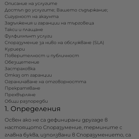
Описание на услугите
Достъп до услугите; Вашето съдържание;
Сигурност на акаунта
Задължения и гаранции на търговеца
Такси и плащане
Фулфилмънт услуги
Споразумение за ниво на обслужване (SLA)
Куриери
Поверителност и публичност
Обезщетение
Застраховка
Отказ от гаранции
Ограничаване на отговорността
Прекратяване
Прехвърляне
Общи разпоредби
1. Определения
Освен ако не са дефинирани другаде в
настоящото Споразумение, термините с
главна буква, използвани в Споразумението, са