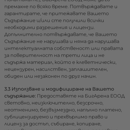
премахне по всяко време. Потвърждавате и
гарантирате, че притежавате Вашето
Съдържание и/или сте получили всички
необходими разрешения и лицензи.
Допълнително потвърждавате, че Вашето
Съдържание не нарушава и няма да нарушава
интелектуалната собственост или правата
за поверителност на трети лица и не
съдържа материал, който е клеветнически,
нецензурен, насилствен, заплашителен,
обиден или незаконен по друг начин.
3.3 Използване и модифициране на Вашето
съдържание:
Предоставяте на БигАрена ЕООД
световно, неизключително, безсрочно,
неотменимо, безвъзмездно, напълно платено,
сублицензируемо и прехвърлимо право и
лиценз за достъп, събиране, копиране,