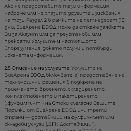
Ако не предоставите тази информация
навреме или не спазите другите изисквания
на този Раздел 2 в рамките на петнадесет (15)
дни, БигАрена ЕООД може да откаже заявката
Ви за Акаунт или да преустанови или
прекрати Услугите и настоящото
Споразумение, докато получи и потвърди
исканата информация.
2.5 Описание на услугите:
Услугите на
БигАрена ЕООД включват: (а) предоставяне на
технологични решения в подкрепа на
приемането, броенето, складирането,
комплектоването и пакетирането
(„фулфилмънт") на Стоки съгласно Вашите
Поръчки от БигАрена ЕООД или трети
страни — доставчици на фулфилмънт или
складови услуги („SFN Доставчици"),