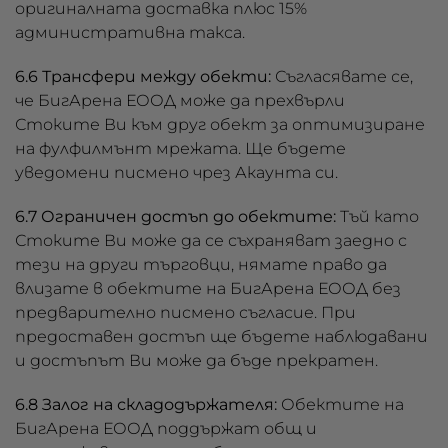
оригиналната доставка плюс 15%
административна такса.
6.6 Трансфери между обекти:
Съгласявате се,
че БигАрена ЕООД може да прехвърли
Стоките Ви към друг обект за оптимизиране
на фулфилмънт мрежата. Ще бъдете
уведомени писмено чрез Акаунта си.
6.7 Ограничен достъп до обектите:
Тъй като
Стоките Ви може да се съхраняват заедно с
тези на други търговци, нямате право да
влизате в обектите на БигАрена ЕООД без
предварително писмено съгласие. При
предоставен достъп ще бъдете наблюдавани
и достъпът Ви може да бъде прекратен.
6.8 Залог на складодържателя:
Обектите на
БигАрена ЕООД поддържат общ и