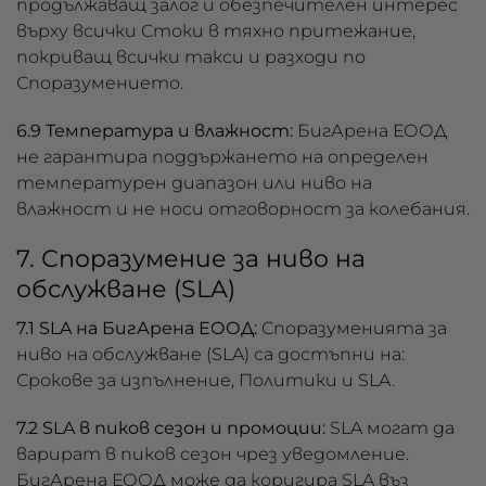
продължаващ залог и обезпечителен интерес
върху всички Стоки в тяхно притежание,
покриващ всички такси и разходи по
Споразумението.
6.9 Температура и влажност:
БигАрена ЕООД
не гарантира поддържането на определен
температурен диапазон или ниво на
влажност и не носи отговорност за колебания.
7. Споразумение за ниво на
обслужване (SLA)
7.1 SLA на БигАрена ЕООД:
Споразуменията за
ниво на обслужване (SLA) са достъпни на:
Срокове за изпълнение, Политики и SLA.
7.2 SLA в пиков сезон и промоции:
SLA могат да
варират в пиков сезон чрез уведомление.
БигАрена ЕООД може да коригира SLA въз