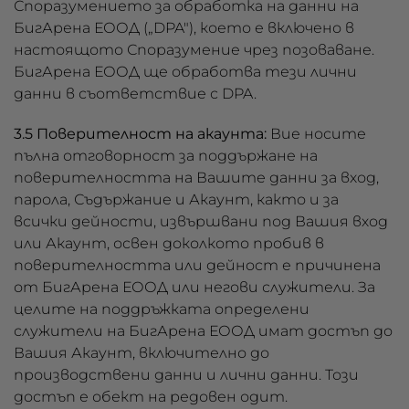
Споразумението за обработка на данни на
БигАрена ЕООД („DPA"), което е включено в
настоящото Споразумение чрез позоваване.
БигАрена ЕООД ще обработва тези лични
данни в съответствие с DPA.
3.5 Поверителност на акаунта:
Вие носите
пълна отговорност за поддържане на
поверителността на Вашите данни за вход,
парола, Съдържание и Акаунт, както и за
всички дейности, извършвани под Вашия вход
или Акаунт, освен доколкото пробив в
поверителността или дейност е причинена
от БигАрена ЕООД или негови служители. За
целите на поддръжката определени
служители на БигАрена ЕООД имат достъп до
Вашия Акаунт, включително до
производствени данни и лични данни. Този
достъп е обект на редовен одит.