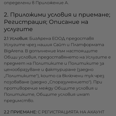
определени в Приложение А.
2. Приложими условия и приемане;
Регистрация; Описание на
услугите
2.1 Условия:
БигАрена ЕООД предоставя
Услугите чрез нашия Сайт и Платформата
BigArena. В допълнение към настоящите
Общи условия, предоставянето на Услугите е
предмет на Политиките и Политиките за
ценообразуване и фактуриране (заедно
„Политиките"), които са включени тук чрез
позоваване (заедно „Споразумението"). При
противоречие между Общите условия и
Политиките, Общите условия имат
предимство.
2.2 ПРИЕМАНЕ:
С РЕГИСТРАЦИЯТА НА АКАУНТ