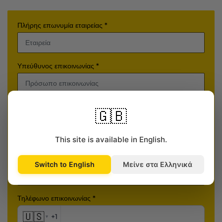
Πλήρης επωνυμία εταιρείας *
Υπεύθυνος επικοινωνίας *
Εισαγάγετε τη διεύθυνση του ηλεκτρονικού σας
🇬🇧
καταστήματος
This site is available in English.
Πλατφόρμα πωλήσεων *
Switch to English
Μείνε στα Ελληνικά
Τηλέφωνο επικοινωνίας *
🇺🇸
+1
▾