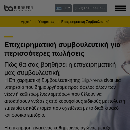
EL
(+30) 698 599 5951
ΣΧΕΤΙΚΆ ΜΕ ΕΜΆΣ
BLOG
Αρχική
Υπηρεσίες
Επιχειρηματική Συμβουλευτική
ΕΠΙΚΟΙΝΩΝΊΑ
Επιχειρηματική συμβουλευτική για
περισσότερες πωλήσεις
Πώς θα σας βοηθήσει η επιχειρηματική
μας συμβουλευτική;
Η Επιχειρηματική Συμβουλευτική της BigArena είναι μια
υπηρεσία που δημιουργήσαμε προς όφελος όλων των
νέων ή καθιερωμένων εμπόρων που θέλουν να
αποκτήσουν γνώσεις από
κορυφαίους ειδικούς
με πολυετή
εμπειρία σε κάθε τομέα που σχετίζεται με το
διαδικτυακό
και φυσικό εμπόριο
.
Η επιχείρηση είναι ένας καθημερινός αγώνας μεταξύ