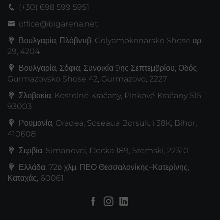
(+30) 698 599 5951
office@bigarena.net
Βουλγαρία, Πλόβντιβ, Golyamokonarsko Shose αρ.
29, 4204
Βουλγαρία, Σόφια, Συνοικία 9ης Σεπτεμβρίου, Οδός
Gurmazovsko Shose 42, Gurmazovo, 2227
Σλοβακία, Kostolné Kračany, Pinkové Kračany 515,
93003
Ρουμανία, Oradea, Soseaua Borsului 38K, Bihor,
410608
Σερβία, Simanovci, Decka 189, Sremski, 22310
Ελλάδα, 72ο χλμ. ΠΕΟ Θεσσαλονίκης–Κατερίνης,
Καταχάς, 60061