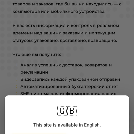
товаров и заказов, где бы вы ни находились — с
компьютера или мобильного устройства.
У вас есть информация и контроль в реальном
времени над вашими заказами и их текущим
статусом: упаковано, доставлено, возвращено.
Что ещё вы получите:
Анализ успешных доставок, возвратов и
рекламаций
Видеозапись каждой упакованной отправки
Автоматизированный бухгалтерский отчёт
SMS-система для информирования ваших
клиентов
🇬🇧
Новые функции каждую неделю для
улучшения доставок
This site is available in English.