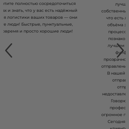
лучшее решение. Мы пробовали
собственный фулфилмент 2 года и не думали,
что есть лучший способ. Из-за огромного
объёма заказов нам пришлось передать
процессы на аутсорсинг. К счастью, нас
познакомили с BigArena. Мы говорим о
лучшем программном обеспечении для
фулфилмента в стране, с полной
прозрачностью и отслеживаемостью. Наши
отправления всегда упаковываются вовремя!
В нашей крупнейшей кампании с 37 000
отправлений всё было упаковано и
отправлено за 5 дней. Процент
недоставленных заказов снизился ниже 2,5%.
Говорю по опыту — переход на такой
профессиональный сервис оказывает
огромное положительное влияние на бизнес.
Сегодня мы думаем о том, как привлечь
клиентов и развить бренд, а BigArena