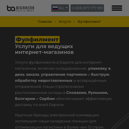
RU
(+359) 877 777 919
О НАС
БЛОГ
Главная
Услуги
Фулфилмент
КОНТАКТЫ
Фулфилмент
Услуги для ведущих
интернет-магазинов
Услуги фулфилмента в Европе для интернет-
магазинов, включая складирование,
упаковку в
день заказа
,
управление партиями
и
быструю
обработку недоставленных
и возвращённых
отправлений. Наши стратегически
расположенные склады в
Словакии, Румынии,
Болгарии
и
Сербии
обеспечивают эффективную
доставку по всей Европе.
Крупные бренды электронной коммерции
используют наши складские локации для
оптимизации логистики в более чем 15 стран.