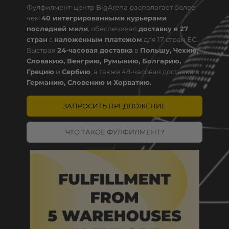
Фулфилмент-центр BigArena располагает более
чем
40 интегрированными курьерами
последней мили
, обеспечивая
доставку в 27
стран
с
наложенным платежом
для 17 стран ЕС.
Быстрая
24-часовая доставка
в
Польшу, Чехию,
Словакию, Венгрию, Румынию, Болгарию,
Грецию
и
Сербию
, а также 48-часовая доставка в
Германию, Словению и Хорватию.
ЗАПРОСИТЬ ПРЕДЛОЖЕНИЕ
ЧТО ТАКОЕ ФУЛФИЛМЕНТ?