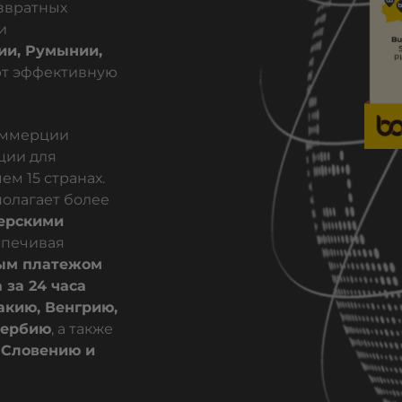
звратных
и
ии, Румынии,
т эффективную
оммерции
ции для
ем 15 странах.
олагает более
ерскими
спечивая
ым платежом
 за 24 часа
акию, Венгрию,
ербию
, а также
 Словению и