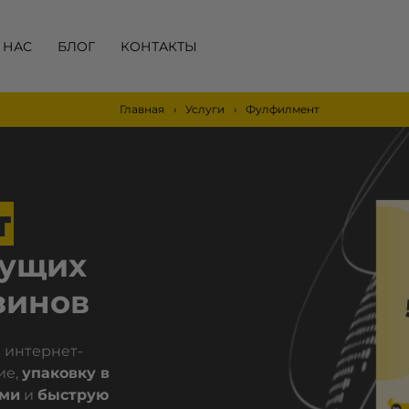
 НАС
БЛОГ
КОНТАКТЫ
Главная
Услуги
Фулфилмент
т
дущих
зинов
 интернет-
ие,
упаковку в
ями
и
быструю