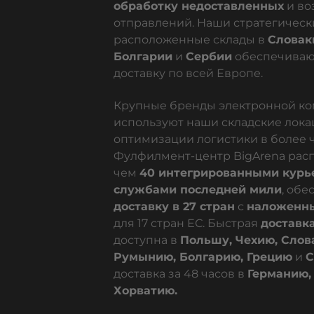
обработку недоставленных
и во
отправлений. Наши стратегическ
расположенные склады в
Словак
Болгарии
и
Сербии
обеспечиваю
доставку по всей Европе.
Крупные бренды электронной к
используют наши складские лока
оптимизации логистики в более ч
Фулфилмент-центр BigArena расп
чем
40 интегрированными курь
службами последней мили
, обе
доставку в 27 стран
с
наложенн
для 17 стран ЕС. Быстрая
доставка
доступна в
Польшу, Чехию, Слов
Румынию, Болгарию, Грецию
и
С
доставка за 48 часов в
Германию,
Хорватию.