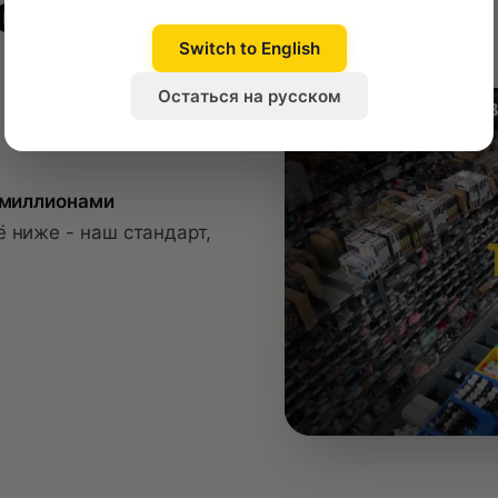
, на
Switch to English
Остаться на русском
 миллионами
 ниже - наш стандарт,