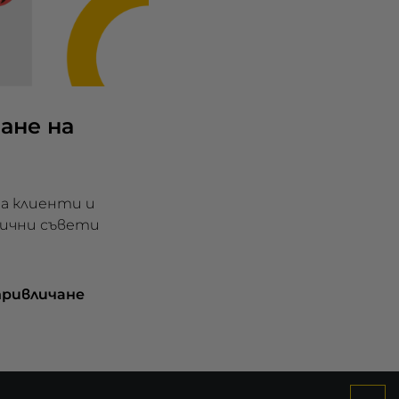
ане на
а клиенти и
тични съвети
 привличане