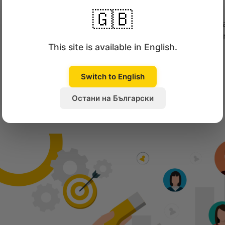
🇬🇧
Всяка онлайн сигурност започва с правилнат
на лични данни. Това се превърна във важен а
This site is available in English.
всяка онлайн...
Прочети повече
: Научете за обработка
Switch to English
потребителски данни
Остани на Български