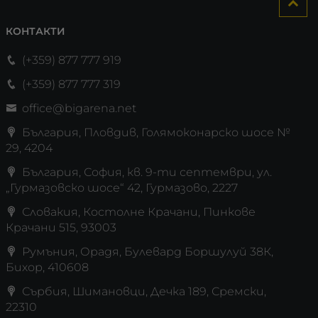
КОНТАКТИ
(+359) 877 777 919
(+359) 877 777 319
office@bigarena.net
България, Пловдив, Голямоконарско шосе №
29, 4204
България, София, кв. 9-ти септември, ул.
„Гурмазовско шосе“ 42, Гурмазово, 2227
Словакия, Костолне Крачани, Пинкове
Крачани 515, 93003
Румъния, Орадя, Булевард Боршулуй 38К,
Бихор, 410608
Сърбия, Шимановци, Дечка 189, Сремски,
22310