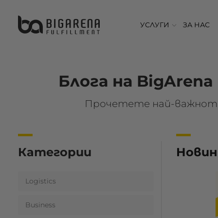
УСЛУГИ
ЗА НАС
Блога на BigArena
Прочетете най-важното
Категории
Новин
Logistics
Business