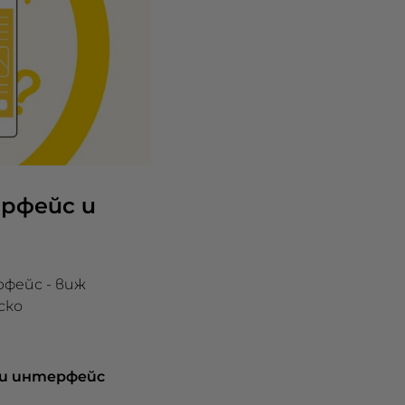
рфейс и
фейс - виж
ско
ки интерфейс