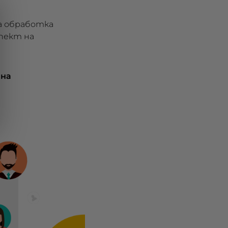
а обработка
спект на
 на