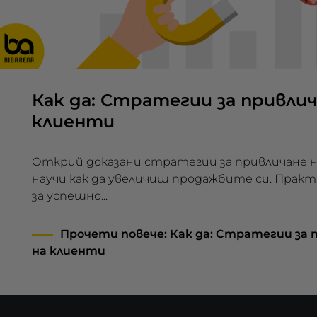
Как да: Стратегии за привлич
клиенти
Открий доказани стратегии за привличане н
научи как да увеличиш продажбите си. Прак
за успешно...
Прочети повече
: Как да: Стратегии за
на клиенти