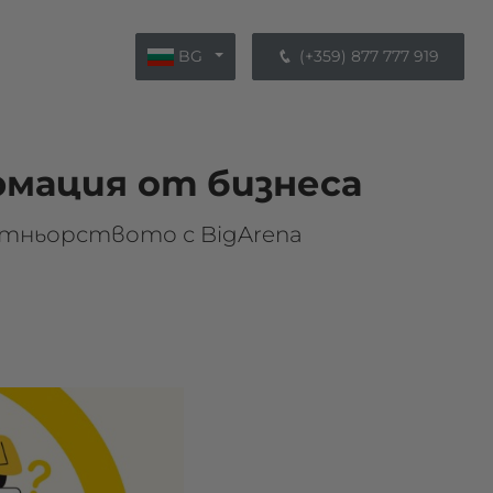
BG
(+359) 877 777 919
ормация от бизнеса
тньорството с BigArena