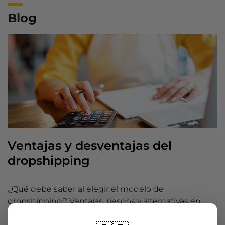
Blog
Ventajas y desventajas del
dropshipping
¿Qué debe saber al elegir el modelo de
dropshipping? Ventajas, riesgos y alternativas en
una visión general.