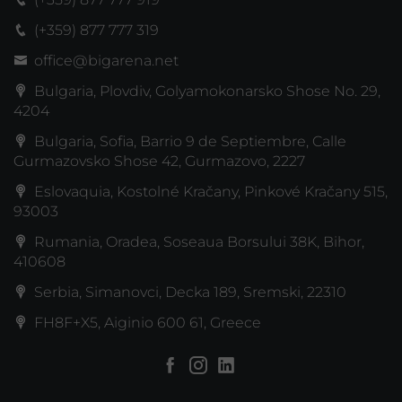
(+359) 877 777 319
office@bigarena.net
Bulgaria, Plovdiv, Golyamokonarsko Shose No. 29,
4204
Bulgaria, Sofia, Barrio 9 de Septiembre, Calle
Gurmazovsko Shose 42, Gurmazovo, 2227
Eslovaquia, Kostolné Kračany, Pinkové Kračany 515,
93003
Rumania, Oradea, Soseaua Borsului 38K, Bihor,
410608
Serbia, Simanovci, Decka 189, Sremski, 22310
FH8F+X5, Aiginio 600 61, Greece