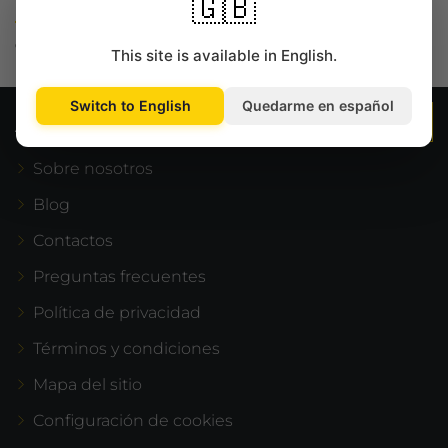
🇬🇧
Leer Más
: Ventajas y desventajas del
dropshipping
This site is available in English.
Switch to English
Quedarme en español
ACERCA DE BIGARENA
Sobre nosotros
Blog
Contactos
Preguntas frecuentes
Política de privacidad
Términos y condiciones
Mapa del sitio
Configuración de cookies