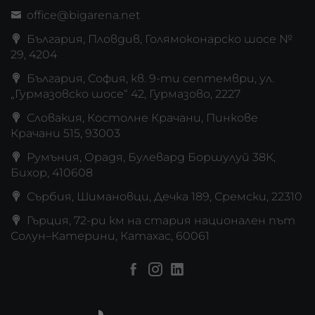
office@bigarena.net
България, Пловдив, Голямоконарско шосе №
29, 4204
България, София, кв. 9-ти септември, ул.
„Гурмазовско шосе“ 42, Гурмазово, 2227
Словакия, Костолне Крачани, Пинкове
Крачани 515, 93003
Румъния, Орадя, Булевард Боршулуй 38К,
Бихор, 410608
Сърбия, Шимановци, Дечка 189, Сремски, 22310
Гърция, 72-ри км на стария национален път
Солун–Катерини, Катахас, 60061