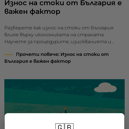
Износ на стоки от България е
важен фактор
Разберете как износ на стоки от България
влияе върху икономиката на страната.
Научете за процедурите, изискванията и...
Прочети повече
: Износ на стоки от
България е важен фактор
🇬🇧