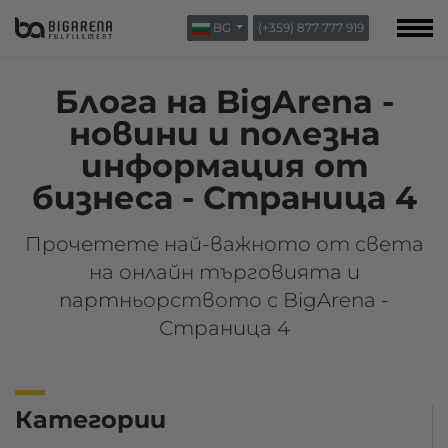
BG
(+359) 877 777 919
ЗА НАС
БЛОГ
Блога на BigArena -
КОНТАКТИ
новини и полезна
информация от
бизнеса - Страница 4
Прочетете най-важното от света
на онлайн търговията и
партньорството с BigArena -
Страница 4
Категории