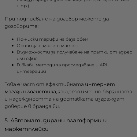
и др.)
При подписване на договор можете да
договорите:
По-ниски тарифи на база обем
Опции за наложен платеж
Възможности за получаване на пратки от адрес
или офис
Гъвкави методи за проследяване и API
интеграции
Това е част от ефективната
интернет
магазин логистика
, защото именно бързината
и надеждността на доставката изграждат
доверие в бранда ви.
5. Автоматизирани платформи и
маркетплейси