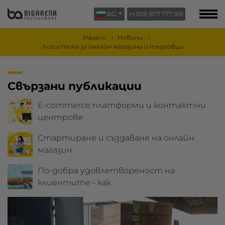
BG
(+359) 877 777 919
ЗА НАС
БЛОГ
Начало
Новини
Логистика за онлайн магазини и търговци
КОНТАКТИ
Свързани публикации
E-commerce платформи и контактни
центрове
Стартиране и създаване на онлайн
магазин
По-добра удовлетвореност на
клиентите - как