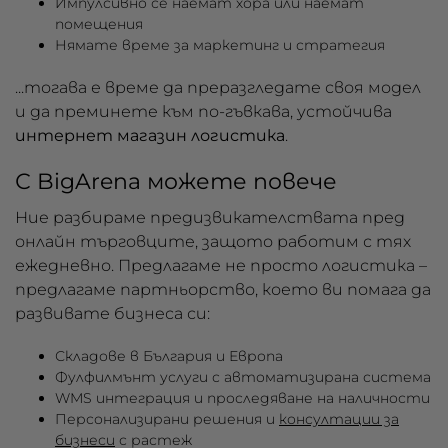
Импулсивно се наемат хора или наемат
помещения
Нямате време за маркетинг и стратегия
...тогава е време да преразгледате своя модел
и да преминете към по-гъвкава, устойчива
интернет магазин логистика
.
С BigArena можете повече
Ние разбираме предизвикателствата пред
онлайн търговците, защото работим с тях
ежедневно. Предлагаме не просто логистика –
предлагаме
партньорство
, което ви помага да
развивате бизнеса си:
Складове в България и Европа
Фулфилмънт услуги с автоматизирана система
WMS интеграция и проследяване на наличности
Персонализирани решения и
консултации за
бизнеси
с растеж