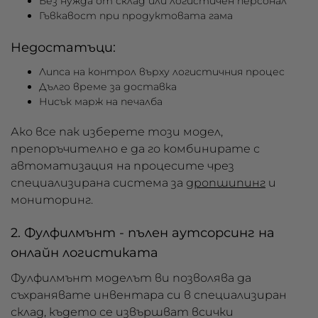
Без нужда от склад или логистичен персонал
Гъвкавост при продуктовата гама
Недостатъци:
Липса на контрол върху логистичния процес
Дълго време за доставка
Нисък марж на печалба
Ако все пак изберете този модел,
препоръчително е да го комбинирате с
автоматизация на процесите чрез
специализирана система за
дропшипинг
и
мониторинг.
2. Фулфилмънт - пълен аутсорсинг на
онлайн логистиката
Фулфилмънт моделът ви позволява да
съхранявате инвентара си в специализиран
склад, където се извършват всички