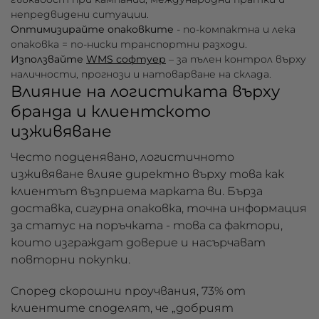
непредвидени ситуации.
Оптимизирайте опаковките
- по-компактна и лека
опаковка = по-ниски транспортни разходи.
Използвайте
WMS софтуер
– за пълен контрол върху
наличности, прогнози и натоварване на склада.
Влияние на логистиката върху
бранда и клиентското
изживяване
Често подценявано, логистичното
изживяване влияе директно върху това как
клиентът възприема марката ви. Бърза
доставка, сигурна опаковка, точна информация
за статус на поръчката - това са фактори,
които изграждат доверие и насърчават
повторни покупки.
Според скорошни проучвания, 73% от
клиентите споделят, че „добрият