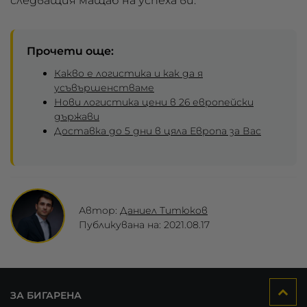
следващия мащаб на успеха ви.
Прочети още:
Какво е логистика и как да я
усъвършенстваме
Нови логистика цени в 26 европейски
държави
Доставка до 5 дни в цяла Европа за Вас
Автор:
Даниел Титюков
Публикувана на: 2021.08.17
ЗА БИГАРЕНА