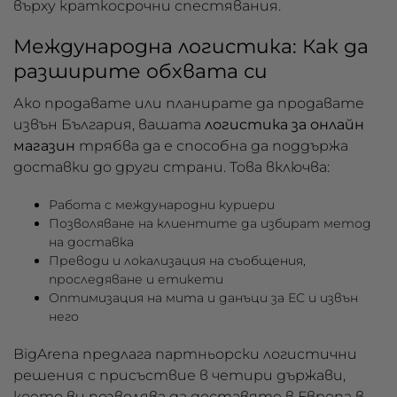
върху краткосрочни спестявания.
Международна логистика: Как да
разширите обхвата си
Ако продавате или планирате да продавате
извън България, вашата
логистика за онлайн
магазин
трябва да е способна да поддържа
доставки до други страни. Това включва:
Работа с международни куриери
Позволяване на клиентите да избират метод
на доставка
Преводи и локализация на съобщения,
проследяване и етикети
Оптимизация на мита и данъци за ЕС и извън
него
BigArena предлага партньорски логистични
решения с присъствие в четири държави,
което ви позволява да доставяте в Европа в