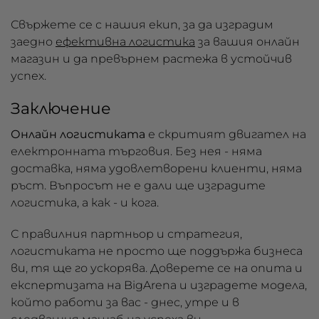
Свържете се с нашия екип, за да изградим
заедно
ефективна логистика
за вашия онлайн
магазин и да превърнем растежа в устойчив
успех.
Заключение
Онлайн логистиката
е скритият двигател на
електронната търговия. Без нея - няма
доставка, няма удовлетворени клиенти, няма
ръст. Въпросът не е дали ще изградите
логистика, а как - и кога.
С правилния партньор и стратегия,
логистиката не просто ще поддържа бизнеса
ви, тя ще го ускорява. Доверете се на опита и
експертизата на BigArena и изградете модела,
който работи за вас - днес, утре и в