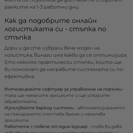
рамките на 1-3 работни дни.
Как да подобрите онлайн
логистиката си - стъпка по
стъпка
Дори и да сте избрали вече модел на
логистика, винаги има какво да се оптимизира.
Ето няколко практически стъпки, които ще
ви помогнат да направите системата си по-
ефективна:
Интегрирайте софтуер за управление на поръчки
-
така ще намалите грешките и ще ускорите
обработката.
Използвайте баркод системи
- автоматизирането
на сканирането спестява време и намалява
грешките.
Работете с повече от един куриер
- това ви дава
гъвкавост при кампании, международни пратки и