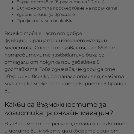
Бърза доставка (в рамките на 1-2 дни)
Възможност за проследяване на поръчката
Удобни опции за връщане
Професионална опаковка
Всичко това е част от добре
функциониращата
интернет магазин
логистика
. Според проучвания, над 65% от
потребителите заявяват, че биха се
отказали от покупка при забавяне в
доставката. Това означава, че дори да сте
свършили всичко останало отлично, слабата
логистика може да срине доверието в бранда
ви.
Какви са възможностите за
логистика за онлайн магазин?
В зависимост от ресурса, етапа на развитие
и целите ви, можете да изберете един от