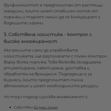
Фулфилмънтът е предпочитан от растящи
магазини, които имат стабилен поток от
поръчки и търсят начин да се конкурират с
водещите играчи.
3. Собствена логистика - контрол с
висока ангажираност
Ако решите сами да управлявате
логистиката, ще разполагате с пълен контрол
върху всяка поръчка. Това включва складиране,
етикетиране, пакетиране, доставка и
обработка на връщания. Подходящо е за
бизнеси, които предпочитат пълна
автономия и имат необходимите ресурси.
Но този подход изисква ангажимент с:
Собствен
бизнес склад