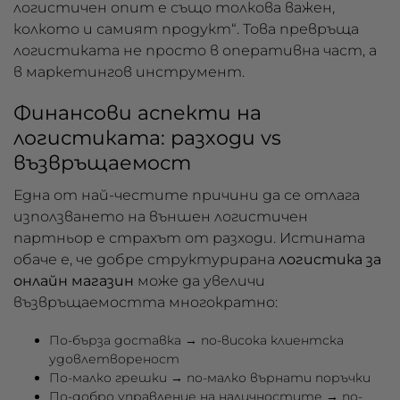
логистичен опит е също толкова важен,
колкото и самият продукт“. Това превръща
логистиката не просто в оперативна част, а
в маркетингов инструмент.
Финансови аспекти на
логистиката: разходи vs
възвръщаемост
Една от най-честите причини да се отлага
използването на външен логистичен
партньор е страхът от разходи. Истината
обаче е, че добре структурирана
логистика за
онлайн магазин
може да увеличи
възвръщаемостта многократно:
По-бърза доставка → по-висока клиентска
удовлетвореност
По-малко грешки → по-малко върнати поръчки
По-добро управление на наличностите → по-