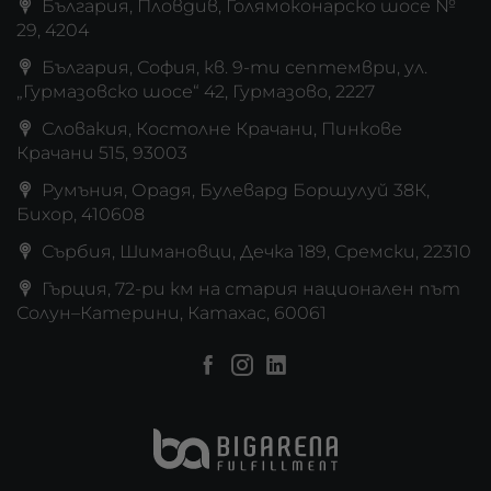
България, Пловдив, Голямоконарско шосе №
29, 4204
България, София, кв. 9-ти септември, ул.
„Гурмазовско шосе“ 42, Гурмазово, 2227
Словакия, Костолне Крачани, Пинкове
Крачани 515, 93003
Румъния, Орадя, Булевард Боршулуй 38К,
Бихор, 410608
Сърбия, Шимановци, Дечка 189, Сремски, 22310
Гърция, 72-ри км на стария национален път
Солун–Катерини, Катахас, 60061