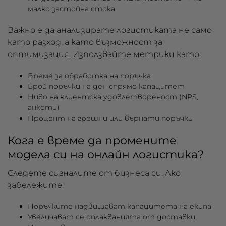
малко застойна стока
Важно е да анализирате логистиката не само
като разход, а като възможност за
оптимизация. Използвайте метрики като:
Време за обработка на поръчка
Брой поръчки на ден спрямо капацитет
Ниво на клиентска удовлетвореност (NPS,
анкети)
Процент на грешни или върнати поръчки
Кога е време да промените
модела си на онлайн логистика?
Следете сигналите от бизнеса си. Ако
забележите:
Поръчките надвишават капацитета на екипа
Увеличават се оплакванията от доставки