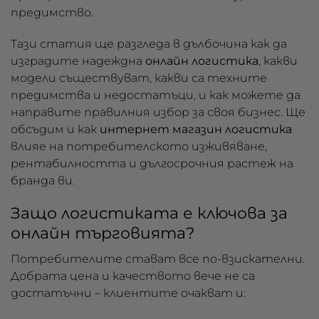
предимство.
Тази статия ще разгледа в дълбочина как да
изградите надеждна
онлайн логистика
, какви
модели съществуват, какви са техните
предимства и недостатъци, и как можете да
направите правилния избор за своя бизнес. Ще
обсъдим и как
интернет магазин логистика
влияе на потребителското изживяване,
рентабилността и дългосрочния растеж на
бранда ви.
Защо логистиката е ключова за
онлайн търговията?
Потребителите стават все по-взискателни.
Добрата цена и качеството вече не са
достатъчни – клиентите очакват и: