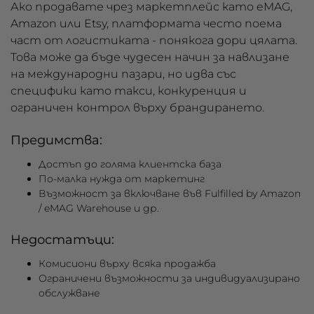
Ако продавате чрез маркетплейс като eMAG,
Amazon или Etsy, платформата често поема
част от логистиката - понякога дори цялата.
Това може да бъде чудесен начин за навлизане
на международни пазари, но идва със
специфики като такси, конкуренция и
ограничен контрол върху брандирането.
Предимства:
Достъп до голяма клиентска база
По-малка нужда от маркетинг
Възможност за включване във Fulfilled by Amazon
/ eMAG Warehouse и др.
Недостатъци:
Комисиони върху всяка продажба
Ограничени възможности за индивидуализирано
обслужване