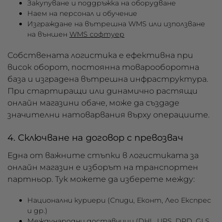
Закупуване и поддръжка на оборудване
Наем на персонал и обучение
Изграждане на вътрешна WMS или използване
на външен
WMS софтуер
Собствената логистика е ефективна при
висок оборот, постоянна товарооборотна
база и изградена вътрешна инфраструктура.
При стартиращи или динамично растящи
онлайн магазини обаче, може да създаде
значителни натоварвания върху операциите.
4. Сключване на договор с превозвач
Една от важните стъпки в логистиката за
онлайн магазин е изборът на транспортен
партньор. Тук можете да изберете между:
Национални куриери (Спиди, Еконт, Лео Експрес
и др.)
Международни доставчици (DHL, UPS, DPD, GLS