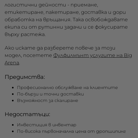
логистични дейности - приемане,
етикетиране, пакетиране, доставка и дори
обработка на връщания. Така освобождавате
екипа си от рутинни задачи и се фокусирате
върху растежа.
Ако искате да разберете повече за този
модел, посетете
Фулфилмънт услугите на Big
Arena
.
Предимства:
Професионално обслужване на клиентите
По-бързи и точни доставки
Възможност за скалиране
Недостатъци:
Инвестиция в инвентар
По-висока първоначална цена от дропшипинг